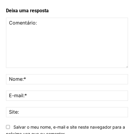
Deixa uma resposta
Comentário:
No
E-
mai
Sit
Salvar o meu nome, e-mail e site neste navegador para a
próxima vez que eu comentar.