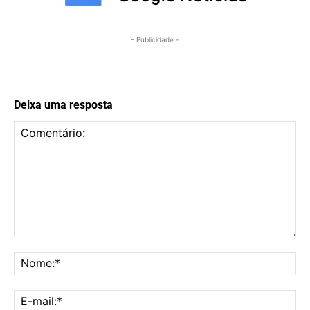
- Publicidade -
Deixa uma resposta
Comentário:
No
E-