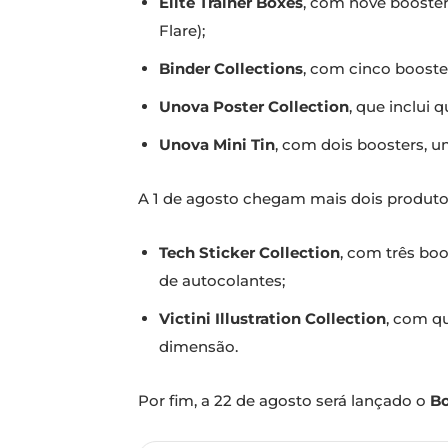
Elite Trainer Boxes
, com nove booster
Flare);
Binder Collections
, com cinco boost
Unova Poster Collection
, que inclui
Unova Mini Tin
, com dois boosters, u
A 1 de agosto chegam mais dois produto
Tech Sticker Collection
, com três bo
de autocolantes;
Victini Illustration Collection
, com q
dimensão.
Por fim, a 22 de agosto será lançado o
Bo