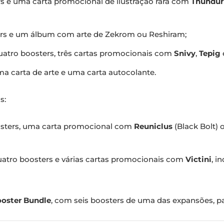
s e uma carta promocional de ilustração rara com
Thundur
ers e um álbum com arte de Zekrom ou Reshiram;
 quatro boosters, três cartas promocionais com
Snivy
,
Tepig
ma carta de arte e uma carta autocolante.
s:
osters, uma carta promocional com
Reuniclus
(Black Bolt)
uatro boosters e várias cartas promocionais com
Victini
, i
oster Bundle
, com seis boosters de uma das expansões, pa