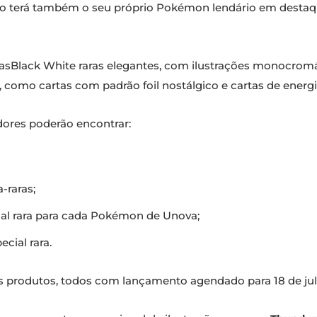
nsão terá também o seu próprio Pokémon lendário em desta
sBlack White raras elegantes, com ilustrações monocromá
, como cartas com padrão foil nostálgico e cartas de energi
dores poderão encontrar:
-raras;
cial rara para cada Pokémon de Unova;
cial rara.
os produtos, todos com lançamento agendado para 18 de julh