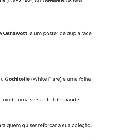
us
(Black Bolt) ou
Tornadus
(White
e
Oshawott
, e um poster de dupla face;
 ou
Gothitelle
(White Flare) e uma folha
ncluindo uma versão foil de grande
ra quem quiser reforçar a sua coleção.