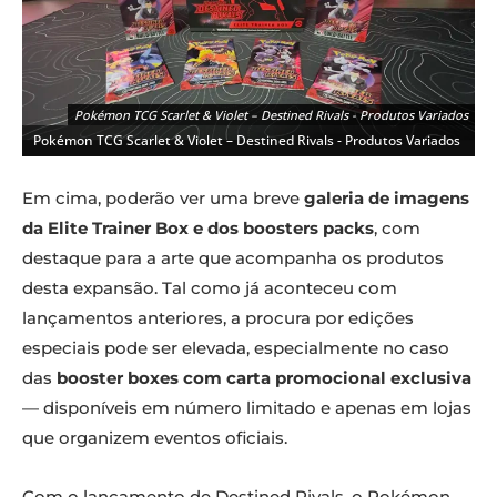
Pokémon TCG Scarlet & Violet – Destined Rivals - Produtos Variados
Pokémon TCG Scarlet & Violet – Destined Rivals - Produtos Variados
Em cima, poderão ver uma breve
galeria de imagens
da Elite Trainer Box e dos boosters packs
, com
destaque para a arte que acompanha os produtos
desta expansão. Tal como já aconteceu com
lançamentos anteriores, a procura por edições
especiais pode ser elevada, especialmente no caso
das
booster boxes com carta promocional exclusiva
Pokémon TCG Scarlet & Violet – Destined Rivals - Produtos Variados
— disponíveis em número limitado e apenas em lojas
Pokémon TCG Scarlet & Violet – Destined Rivals - Produtos Variados
que organizem eventos oficiais.
Com o lançamento de Destined Rivals, o Pokémon