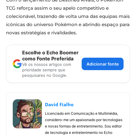
TCG reforça assim o seu apelo competitivo e
colecionável, trazendo de volta uma das equipas mais
icónicas do universo Pokémon e abrindo espaço para
novas estratégias e rivalidades.
Escolhe o Echo Boomer
Pokémon TCG Scarlet & Violet – Destined Rivals - Elite Trainer Box
como Fonte Preferida
Pokémon TCG Scarlet & Violet – Destined Rivals - Elite Trainer Box
Adicionar fonte
Vê os nossos artigos com
prioridade sempre que
pesquisares no Google.
David Fialho
Licenciado em Comunicação e Multimédia,
considero-me um apaixonado por tecnologias
e novas formas de entretenimento. Sou editor
Pokémon TCG Scarlet & Violet – Destined Rivals - Elite Trainer Box
de tecnologia e entretenimento no Echo