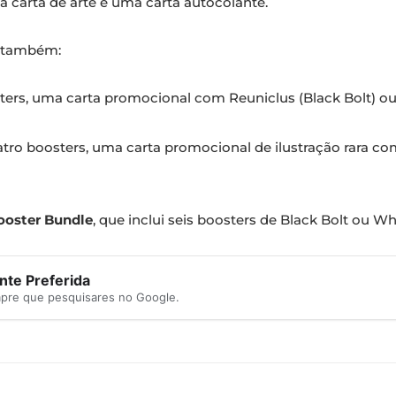
a carta de arte e uma carta autocolante.
s também:
sters, uma carta promocional com Reuniclus (Black Bolt) o
atro boosters, uma carta promocional de ilustração rara c
ooster Bundle
, que inclui seis boosters de Black Bolt ou W
te Preferida
mpre que pesquisares no Google.