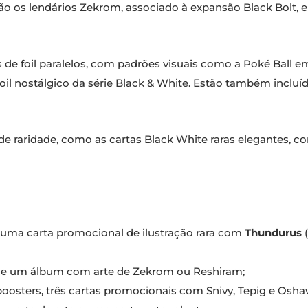
tão os lendários Zekrom, associado à expansão Black Bolt, 
 de foil paralelos, com padrões visuais como a Poké Ball e
oil nostálgico da série Black & White. Estão também incluí
e raridade, como as cartas Black White raras elegantes, c
 uma carta promocional de ilustração rara com
Thundurus
(
s e um álbum com arte de Zekrom ou Reshiram;
boosters, três cartas promocionais com Snivy, Tepig e Osha