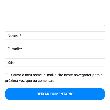
Comentário:
No
E-
mai
Sit
Salvar o meu nome, e-mail e site neste navegador para a
próxima vez que eu comentar.