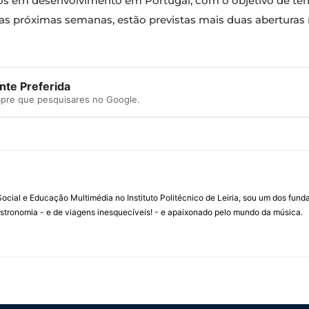
tos em desenvolvimento em Portugal, com o objetivo de te
s próximas semanas, estão previstas mais duas aberturas
te Preferida
mpre que pesquisares no Google.
ial e Educação Multimédia no Instituto Politécnico de Leiria, sou um dos fun
stronomia - e de viagens inesquecíveis! - e apaixonado pelo mundo da música.