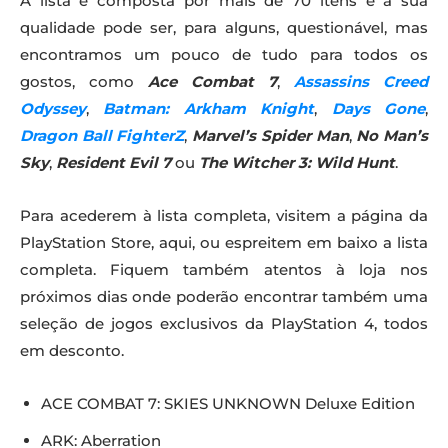
A lista é composta por mais de 70 itens e a sua
qualidade pode ser, para alguns, questionável, mas
encontramos um pouco de tudo para todos os
gostos, como
Ace Combat 7
,
Assassins Creed
Odyssey
,
Batman: Arkham Knight
,
Days Gone
,
Dragon Ball FighterZ
,
Marvel’s Spider Man
,
No Man’s
Sky
,
Resident Evil 7
ou
The Witcher 3: Wild Hunt
.
Para acederem à lista completa, visitem a página da
PlayStation Store, aqui, ou espreitem em baixo a lista
completa. Fiquem também atentos à loja nos
próximos dias onde poderão encontrar também uma
seleção de jogos exclusivos da PlayStation 4, todos
em desconto.
ACE COMBAT 7: SKIES UNKNOWN Deluxe Edition
ARK: Aberration