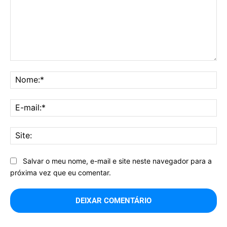
Comentário:
No
E-
mai
Sit
Salvar o meu nome, e-mail e site neste navegador para a
próxima vez que eu comentar.