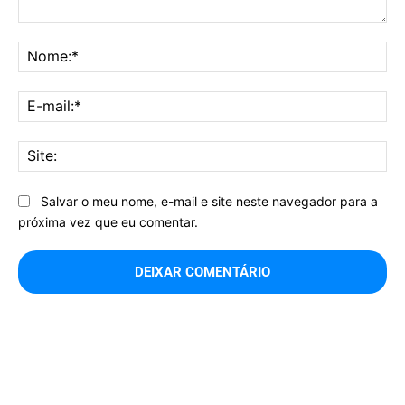
Comentário:
No
E-
mai
Sit
Salvar o meu nome, e-mail e site neste navegador para a
próxima vez que eu comentar.