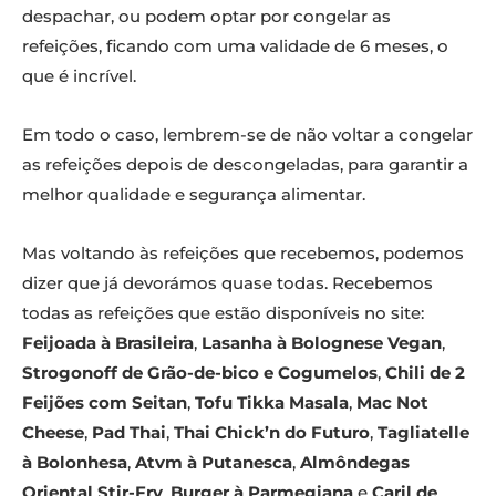
despachar, ou podem optar por congelar as
refeições, ficando com uma validade de 6 meses, o
que é incrível.
Em todo o caso, lembrem-se de não voltar a congelar
as refeições depois de descongeladas, para garantir a
melhor qualidade e segurança alimentar.
Mas voltando às refeições que recebemos, podemos
dizer que já devorámos quase todas. Recebemos
todas as refeições que estão disponíveis no site:
Feijoada à Brasileira
,
Lasanha à Bolognese Vegan
,
Strogonoff de Grão-de-bico e Cogumelos
,
Chili de 2
Feijões com Seitan
,
Tofu Tikka Masala
,
Mac Not
Cheese
,
Pad Thai
,
Thai Chick’n do Futuro
,
Tagliatelle
à Bolonhesa
,
Atvm à Putanesca
,
Almôndegas
Oriental Stir-Fry
,
Burger à Parmegiana
e
Caril de