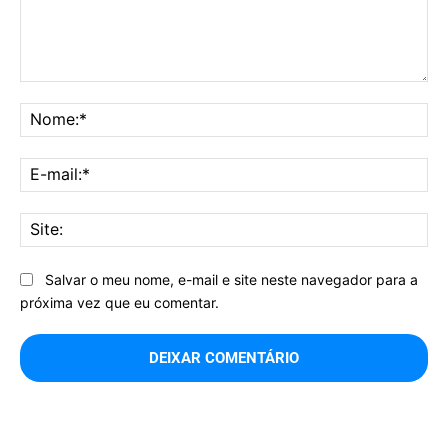
Comentário:
No
E-
mai
Sit
Salvar o meu nome, e-mail e site neste navegador para a
próxima vez que eu comentar.