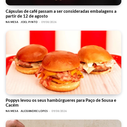
Cápsulas de café passam a ser consideradas embalagens a
partir de 12 de agosto
NA MESA
JOEL PINTO
-
09/08/2026
Poppys levou os seus hambúrgueres para Paço de Sousa e
Cacém
NA MESA
ALEXANDRE LOPES
-
09/08/2026