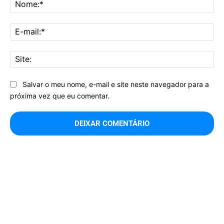
No
E-
mai
Sit
Salvar o meu nome, e-mail e site neste navegador para a
próxima vez que eu comentar.