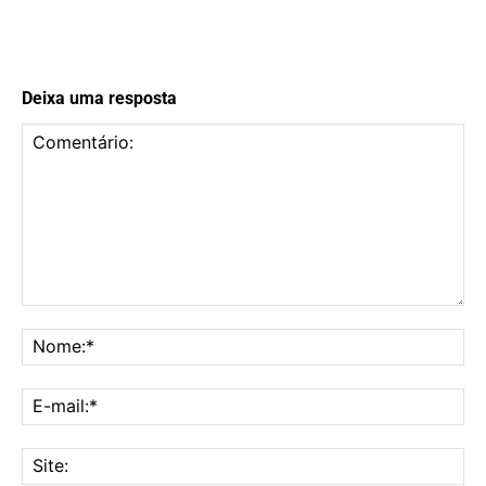
Deixa uma resposta
Comentário:
No
E-
mai
Sit