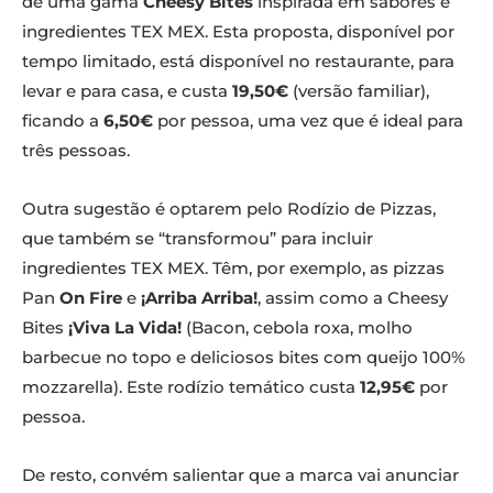
de uma gama
Cheesy Bites
inspirada em sabores e
ingredientes TEX MEX. Esta proposta, disponível por
tempo limitado, está disponível no restaurante, para
levar e para casa, e custa
19,50€
(versão familiar),
ficando a
6,50€
por pessoa, uma vez que é ideal para
três pessoas.
Outra sugestão é optarem pelo Rodízio de Pizzas,
que também se “transformou” para incluir
ingredientes TEX MEX. Têm, por exemplo, as pizzas
Pan
On Fire
e
¡Arriba Arriba!
, assim como a Cheesy
Bites
¡Viva La Vida!
(Bacon, cebola roxa, molho
barbecue no topo e deliciosos bites com queijo 100%
mozzarella). Este rodízio temático custa
12,95€
por
pessoa.
De resto, convém salientar que a marca vai anunciar