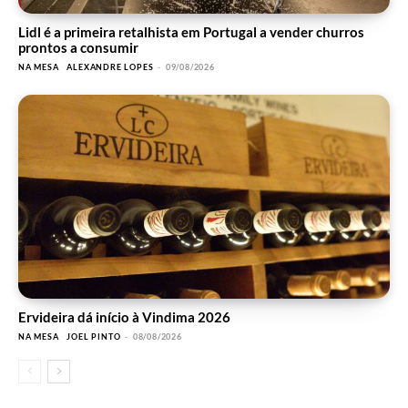
Lidl é a primeira retalhista em Portugal a vender churros
prontos a consumir
NA MESA
ALEXANDRE LOPES
-
09/08/2026
Ervideira dá início à Vindima 2026
NA MESA
JOEL PINTO
-
08/08/2026