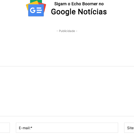
- Publicidade -
Nome:*
E-
mail:*