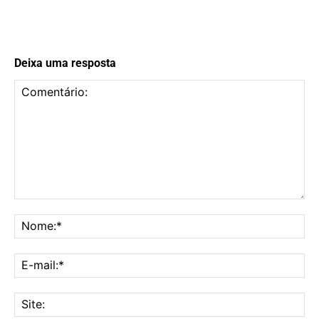
Deixa uma resposta
Comentário:
No
E-
mai
Sit