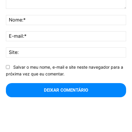
Comentário:
No
E-
mai
Sit
Salvar o meu nome, e-mail e site neste navegador para a
próxima vez que eu comentar.