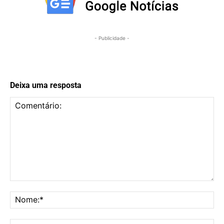
- Publicidade -
Deixa uma resposta
Comentário:
No
E-