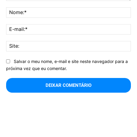
Comentário:
No
E-
mai
Sit
Salvar o meu nome, e-mail e site neste navegador para a
próxima vez que eu comentar.