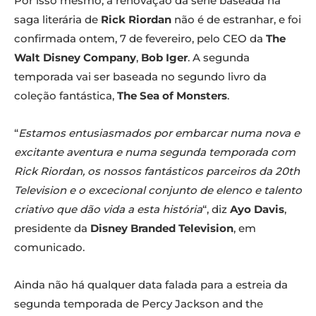
Por isso mesmo, a renovação da série baseada na
saga literária de
Rick Riordan
não é de estranhar, e foi
confirmada ontem, 7 de fevereiro, pelo CEO da
The
Walt Disney Company
,
Bob Iger
. A segunda
temporada vai ser baseada no segundo livro da
coleção fantástica,
The Sea of Monsters
.
“
Estamos entusiasmados por embarcar numa nova e
excitante aventura e numa segunda temporada com
Rick Riordan, os nossos fantásticos parceiros da 20th
Television e o excecional conjunto de elenco e talento
criativo que dão vida a esta história
“, diz
Ayo Davis
,
presidente da
Disney Branded Television
, em
comunicado.
Ainda não há qualquer data falada para a estreia da
segunda temporada de Percy Jackson and the