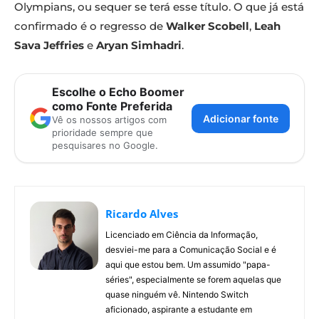
Olympians, ou sequer se terá esse título. O que já está
confirmado é o regresso de
Walker Scobell
,
Leah
Sava Jeffries
e
Aryan Simhadri
.
Escolhe o Echo Boomer
como Fonte Preferida
Adicionar fonte
Vê os nossos artigos com
prioridade sempre que
pesquisares no Google.
Ricardo Alves
Licenciado em Ciência da Informação,
desviei-me para a Comunicação Social e é
aqui que estou bem. Um assumido "papa-
séries", especialmente se forem aquelas que
quase ninguém vê. Nintendo Switch
aficionado, aspirante a estudante em