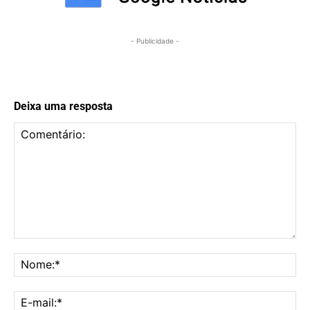
- Publicidade -
Deixa uma resposta
Comentário:
No
E-