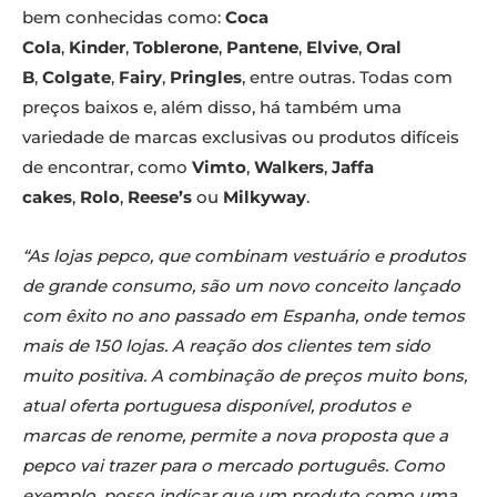
bem conhecidas como:
Coca
Cola
,
Kinder
,
Toblerone
,
Pantene
,
Elvive
,
Oral
B
,
Colgate
,
Fairy
,
Pringles
, entre outras. Todas com
preços baixos e, além disso, há também uma
variedade de marcas exclusivas ou produtos difíceis
de encontrar, como
Vimto
,
Walkers
,
Jaffa
cakes
,
Rolo
,
Reese’s
ou
Milkyway
.
“As lojas pepco, que combinam vestuário e produtos
de grande consumo, são um novo conceito lançado
com êxito no ano passado em Espanha, onde temos
mais de 150 lojas. A reação dos clientes tem sido
muito positiva. A combinação de preços muito bons,
atual oferta portuguesa disponível, produtos e
marcas de renome, permite a nova proposta que a
pepco vai trazer para o mercado português. Como
exemplo, posso indicar que um produto como uma