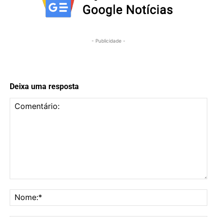
- Publicidade -
Deixa uma resposta
Comentário:
No