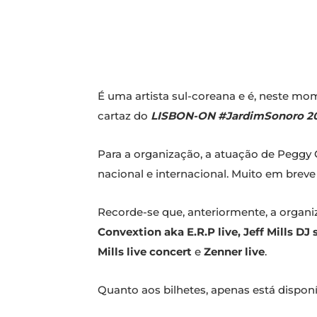
É uma artista sul-coreana e é, neste mo
cartaz do
LISBON-ON #JardimSonoro 2
Para a organização, a atuação de Peggy
nacional e internacional. Muito em bre
Recorde-se que, anteriormente, a organ
Convextion aka E.R.P live, Jeff Mills DJ 
Mills live concert
e
Zenner live
.
Quanto aos bilhetes, apenas está dispo