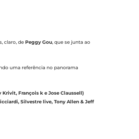
, claro, de
Peggy Gou
, que se junta ao
sendo uma referência no panorama
Krivit, François k e Jose Claussell)
ciardi, Silvestre live, Tony Allen & Jeff