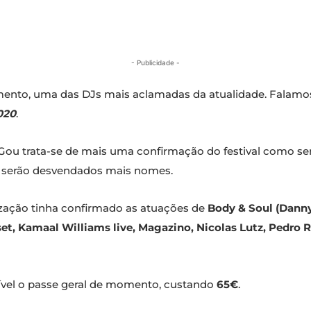
- Publicidade -
mento, uma das DJs mais aclamadas da atualidade. Falamos
020
.
 Gou trata-se de mais uma confirmação do festival como 
ve serão desvendados mais nomes.
ização tinha confirmado as atuações de
Body & Soul (Danny 
set, Kamaal Williams live, Magazino, Nicolas Lutz, Pedro Ric
nível o passe geral de momento, custando
65€
.