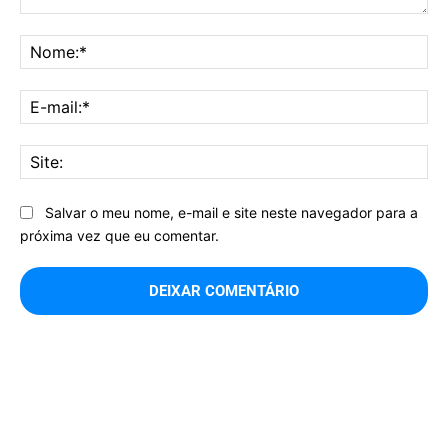
Comentário:
No
E-
mai
Sit
Salvar o meu nome, e-mail e site neste navegador para a
próxima vez que eu comentar.