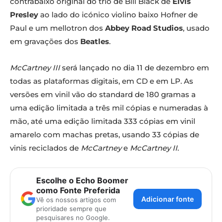
contrabaixo original do trio de Bill Black de
Elvis
Presley
ao lado do icónico violino baixo Hofner de
Paul e um mellotron dos
Abbey Road Studios
, usado
em gravações dos
Beatles
.
McCartney III
será lançado no dia 11 de dezembro em
todas as plataformas digitais, em CD e em LP. As
versões em vinil vão do standard de 180 gramas a
uma edição limitada a três mil cópias e numeradas à
mão, até uma edição limitada 333 cópias em vinil
amarelo com machas pretas, usando 33 cópias de
vinis reciclados de
McCartney
e
McCartney II
.
Escolhe o Echo Boomer
como Fonte Preferida
Adicionar fonte
Vê os nossos artigos com
prioridade sempre que
pesquisares no Google.