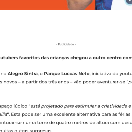
- Publicidade -
utubers favoritos das crianças chegou a outro centro com
o no
Alegro Sintra
, o
Parque Luccas Neto
, iniciativa do yout
 novos – a partir dos três anos – vão poder aventurar-se “
p
paço lúdico “
está projetado para estimular a criatividad
ília
“. Esta pode ser uma excelente alternativa para as féri
enturar-se numa torre de quatro metros de altura com des
muitas outras surpresas.