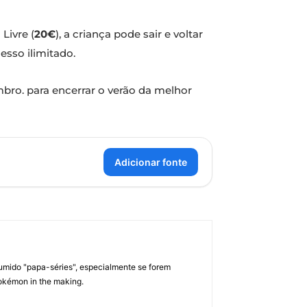
Livre (
20€
), a criança pode sair e voltar
esso ilimitado.
mbro. para encerrar o verão da melhor
Adicionar fonte
umido "papa-séries", especialmente se forem
okémon in the making.