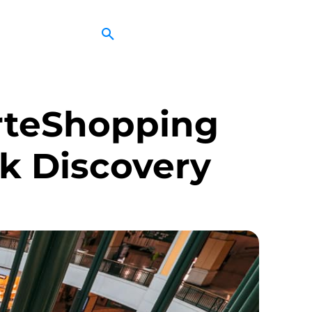
rteShopping
rk Discovery