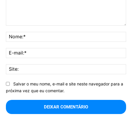
Comentário:
No
E-
mai
Sit
Salvar o meu nome, e-mail e site neste navegador para a
próxima vez que eu comentar.