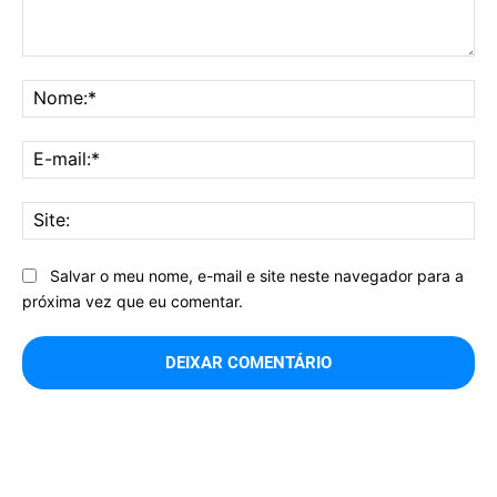
Comentário:
No
E-
mai
Sit
Salvar o meu nome, e-mail e site neste navegador para a
próxima vez que eu comentar.