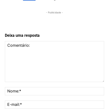
- Publicidade -
Deixa uma resposta
Comentário:
No
E-
mai