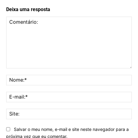
Deixa uma resposta
Comentário:
No
E-
mai
Sit
Salvar o meu nome, e-mail e site neste navegador para a
próxima vez que eu comentar.