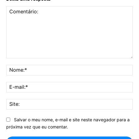
Comentário:
No
E-
mai
Sit
Salvar o meu nome, e-mail e site neste navegador para a
próxima vez que eu comentar.