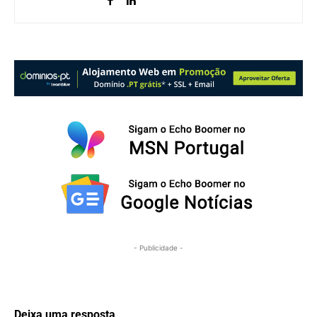
- Publicidade -
Deixa uma resposta