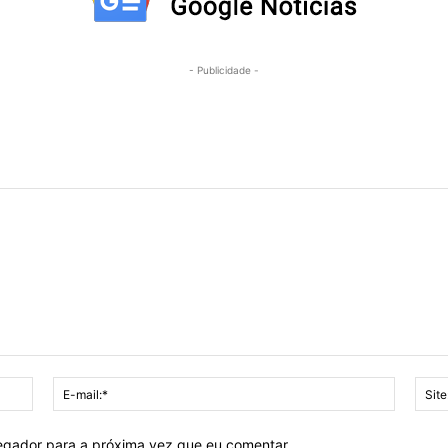
- Publicidade -
Nome:*
E-
mail:*
vegador para a próxima vez que eu comentar.