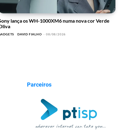
Sony lança os WH-1000XM6 numa nova cor Verde
Oliva
GADGETS
DAVID FIALHO
-
08/08/2026
Parceiros