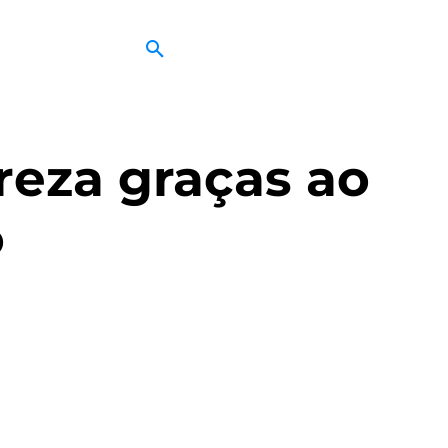
ureza graças ao
o