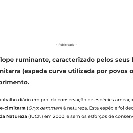
- Publicidade -
ílope ruminante, caracterizado pelos seus
itarra (espada curva utilizada por povos 
primento.
rabalho diário em prol da conservação de espécies ameaç
e-cimitarra
(
Oryx dammah
) à natureza. Esta espécie foi d
da Natureza
(IUCN) em 2000, e sem os esforços de conserva