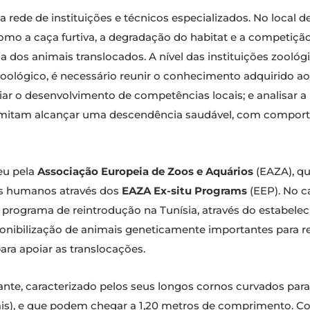
ede de instituições e técnicos especializados. No local de 
 como a caça furtiva, a degradação do habitat e a competiç
 dos animais translocados. A nível das instituições zooló
oológico, é necessário reunir o conhecimento adquirido a
oiar o desenvolvimento de competências locais; e analisar
permitam alcançar uma descendência saudável, com comport
eu pela
Associação Europeia de Zoos e Aquários
(EAZA), qu
os humanos através dos
EAZA Ex-situ Programs
(EEP). No c
o programa de reintrodução na Tunísia, através do estabel
onibilização de animais geneticamente importantes para r
ara apoiar as translocações.
ante, caracterizado pelos seus longos cornos curvados par
tais), e que podem chegar a 1,20 metros de comprimento. Co