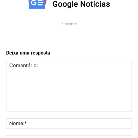
- Publicidade -
Deixa uma resposta
Comentário:
No