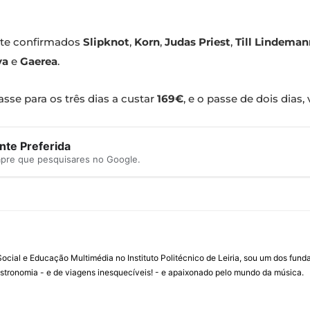
nte confirmados
Slipknot
,
Korn
,
Judas Priest
,
Till Lindeman
va
e
Gaerea
.
asse para os três dias a custar
169€
, e o passe de dois dias,
te Preferida
mpre que pesquisares no Google.
ial e Educação Multimédia no Instituto Politécnico de Leiria, sou um dos fun
stronomia - e de viagens inesquecíveis! - e apaixonado pelo mundo da música.