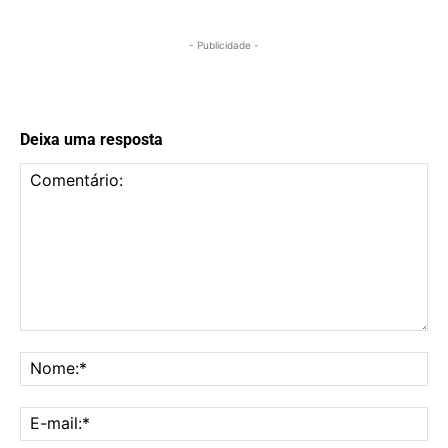
- Publicidade -
Deixa uma resposta
Comentário:
No
E-
mai