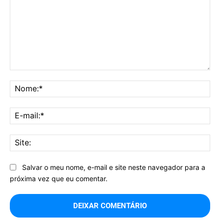
Comentário:
No
E-
mai
Sit
Salvar o meu nome, e-mail e site neste navegador para a
próxima vez que eu comentar.