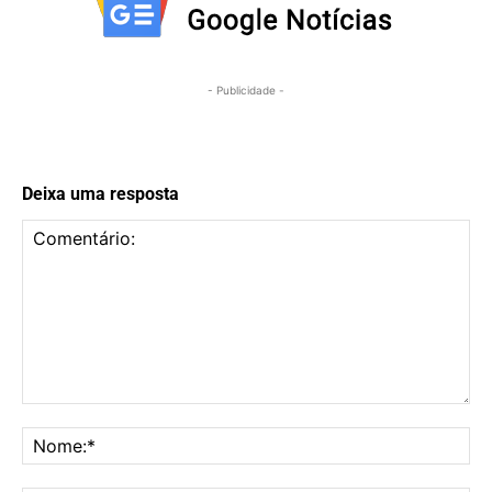
- Publicidade -
Deixa uma resposta
Comentário:
No