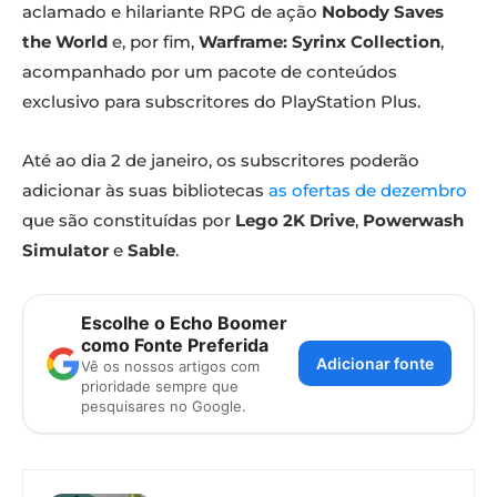
aclamado e hilariante RPG de ação
Nobody Saves
the World
e, por fim,
Warframe: Syrinx Collection
,
acompanhado por um pacote de conteúdos
exclusivo para subscritores do PlayStation Plus.
Até ao dia 2 de janeiro, os subscritores poderão
adicionar às suas bibliotecas
as ofertas de dezembro
que são constituídas por
Lego 2K Drive
,
Powerwash
Simulator
e
Sable
.
Escolhe o Echo Boomer
como Fonte Preferida
Adicionar fonte
Vê os nossos artigos com
prioridade sempre que
pesquisares no Google.