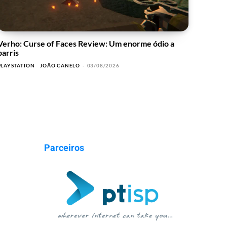
Verho: Curse of Faces Review: Um enorme ódio a
barris
PLAYSTATION
JOÃO CANELO
-
03/08/2026
Parceiros