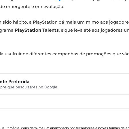
de emergente e em evolução.
m sido hábito, a PlayStation dá mais um mimo aos jogadore
rograma
PlayStation Talents
, e que leva até aos jogadores 
da usufruir de diferentes campanhas de promoções que vã
te Preferida
mpre que pesquisares no Google.
Multimédia, considero-me um apaixonado por tecnologias e novas formas de ent