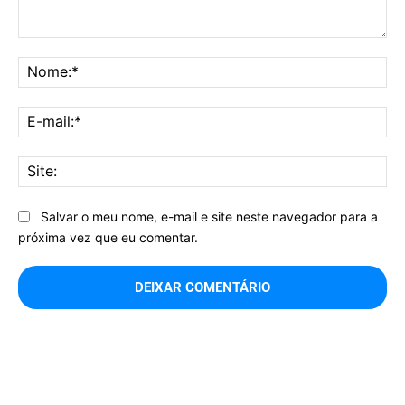
Comentário:
No
E-
mai
Sit
Salvar o meu nome, e-mail e site neste navegador para a
próxima vez que eu comentar.