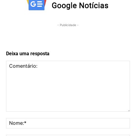
- Publicidade -
Deixa uma resposta
Comentário:
No