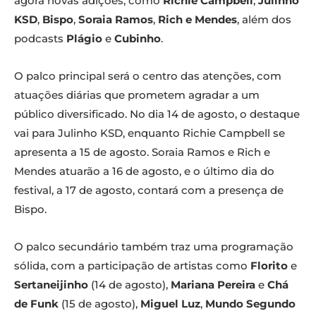
agora novas adições, como
Richie Campbell
,
Julinho
KSD
,
Bispo
,
Soraia Ramos
,
Rich e Mendes
, além dos
podcasts
Plágio
e
Cubinho
.
O palco principal será o centro das atenções, com
atuações diárias que prometem agradar a um
público diversificado. No dia 14 de agosto, o destaque
vai para Julinho KSD, enquanto Richie Campbell se
apresenta a 15 de agosto. Soraia Ramos e Rich e
Mendes atuarão a 16 de agosto, e o último dia do
festival, a 17 de agosto, contará com a presença de
Bispo.
O palco secundário também traz uma programação
sólida, com a participação de artistas como
Florito
e
Sertaneijinho
(14 de agosto),
Mariana Pereira
e
Chá
de Funk
(15 de agosto),
Miguel Luz
,
Mundo Segundo