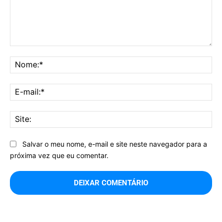
Comentário:
No
E-
mai
Sit
Salvar o meu nome, e-mail e site neste navegador para a
próxima vez que eu comentar.