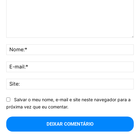
Comentário:
No
E-
mai
Sit
Salvar o meu nome, e-mail e site neste navegador para a
próxima vez que eu comentar.