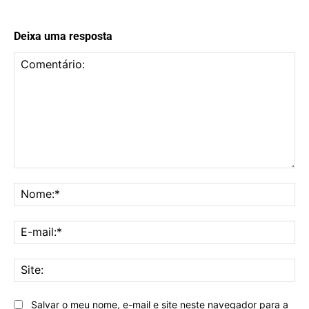
Deixa uma resposta
Comentário:
No
E-
mai
Sit
Salvar o meu nome, e-mail e site neste navegador para a