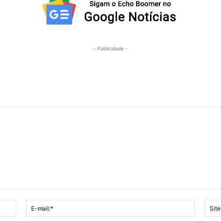
- Publicidade -
Nome:*
E-
mail:*