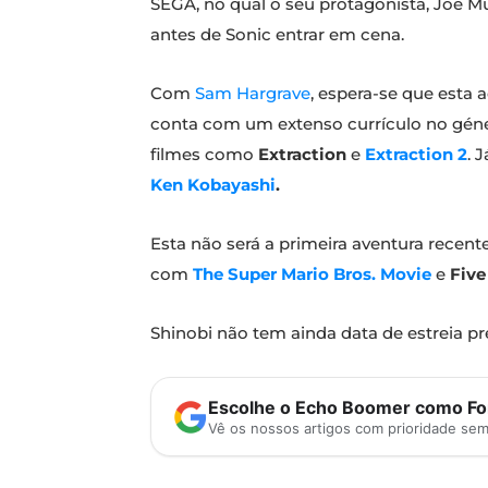
SEGA, no qual o seu protagonista, Joe Mu
antes de Sonic entrar em cena.
Com
Sam Hargrave
, espera-se que esta 
conta com um extenso currículo no géne
filmes como
Extraction
e
Extraction 2
. 
Ken Kobayashi
.
Esta não será a primeira aventura recent
com
The Super Mario Bros. Movie
e
Five
Shinobi não tem ainda data de estreia pre
Escolhe o Echo Boomer como Fon
Vê os nossos artigos com prioridade se