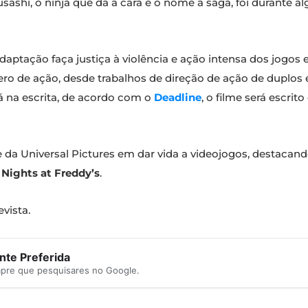
sashi, o ninja que dá a cara e o nome à saga, foi durante 
adaptação faça justiça à violência e ação intensa dos jogo
ro de ação, desde trabalhos de direção de ação de duplos
Já na escrita, de acordo com o
Deadline
, o filme será escri
e da Universal Pictures em dar vida a videojogos, destaca
 Nights at Freddy’s
.
vista.
te Preferida
mpre que pesquisares no Google.