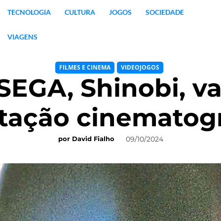
TECNOLOGIA
CULTURA
JOGOS
SOCIEDADE
VIAGENS
FILMES E CINEMA
VIDEOJOGOS
 SEGA, Shinobi, v
tação cinematogr
09/10/2024
por
David Fialho