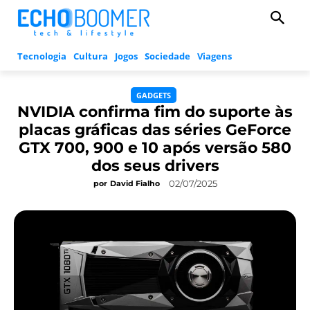
Tecnologia
Cultura
Jogos
Sociedade
Viagens
GADGETS
NVIDIA confirma fim do suporte às
placas gráficas das séries GeForce
GTX 700, 900 e 10 após versão 580
dos seus drivers
02/07/2025
por
David Fialho