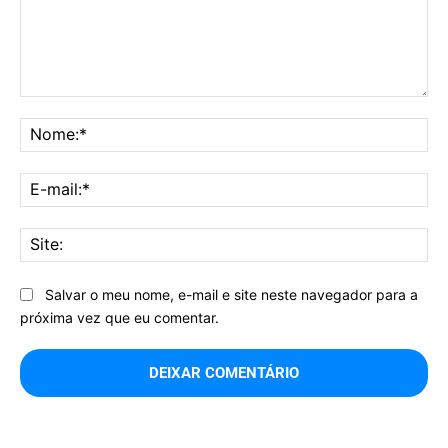
Comentário:
No
E-
mai
Sit
Salvar o meu nome, e-mail e site neste navegador para a
próxima vez que eu comentar.