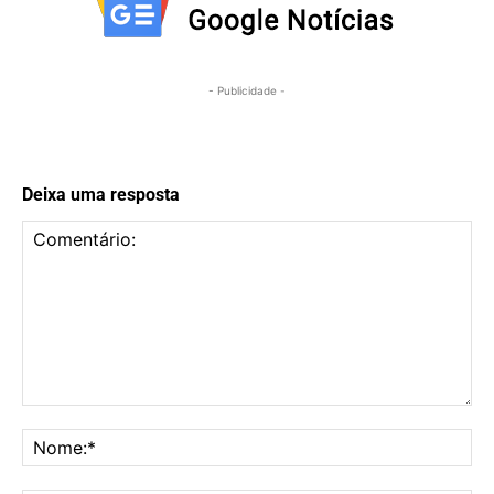
- Publicidade -
Deixa uma resposta
Comentário:
No