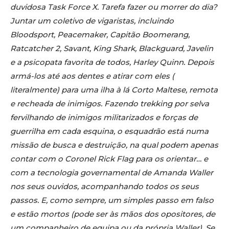
duvidosa Task Force X. Tarefa fazer ou morrer do dia?
Juntar um coletivo de vigaristas, incluindo
Bloodsport, Peacemaker, Capitão Boomerang,
Ratcatcher 2, Savant, King Shark, Blackguard, Javelin
e a psicopata favorita de todos, Harley Quinn. Depois
armá-los até aos dentes e atirar com eles (
literalmente) para uma ilha à lá Corto Maltese, remota
e recheada de inimigos. Fazendo trekking por selva
fervilhando de inimigos militarizados e forças de
guerrilha em cada esquina, o esquadrão está numa
missão de busca e destruição, na qual podem apenas
contar com o Coronel Rick Flag para os orientar… e
com a tecnologia governamental de Amanda Waller
nos seus ouvidos, acompanhando todos os seus
passos. E, como sempre, um simples passo em falso
e estão mortos (pode ser às mãos dos opositores, de
um companheiro de equipa ou da própria Waller). Se