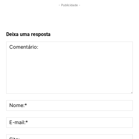
- Publicidade -
Deixa uma resposta
Comentário:
No
E-
mai
Sit