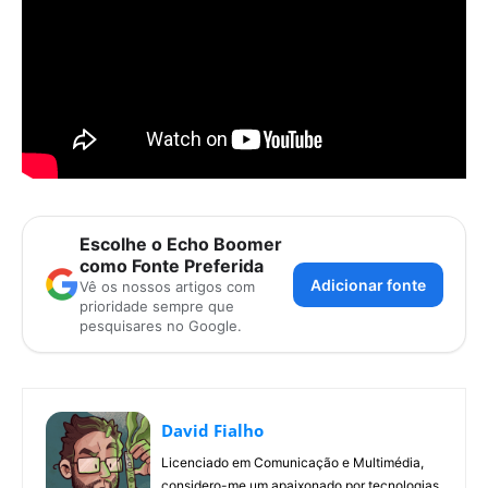
Escolhe o Echo Boomer
como Fonte Preferida
Adicionar fonte
Vê os nossos artigos com
prioridade sempre que
pesquisares no Google.
David Fialho
Licenciado em Comunicação e Multimédia,
considero-me um apaixonado por tecnologias